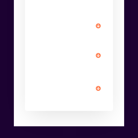
Quels CMS utilisez-
vous ?
Puis-je gérer mon
site moi-même ?
Est-ce que mon site
sera optimisé pour
Google ?