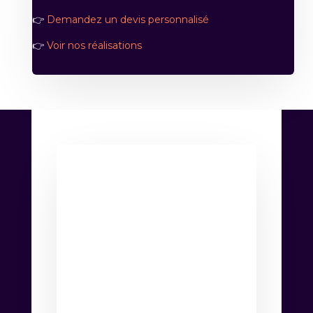
👉
Demandez un devis personnalisé
👉
Voir nos réalisations
FAQ -
Transformer
présence en
ligne avec