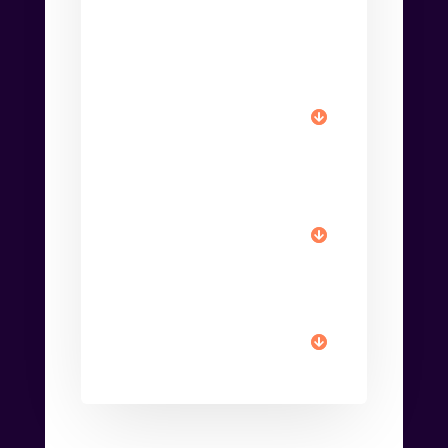
Combien de temps
faut-il pour voir
des résultats ?
Est-ce réservé aux
grandes
entreprises ?
Quels sont les
coûts ?